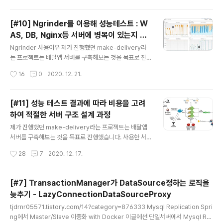
동시에 두 라이더가 배달을 하게 되는 것으로 나오며 주문
테이블에 라이더 정보는 더 늦게 배차 요청을 한 라이더가
[#10] Ngrinder를 이용해 성능테스트 : W
입력되는 문제가 발생할 것이라 판단했습니다. 이는 데이
AS, DB, Nginx등 서버에 병목이 있는지 확
터의 atomic이 보장되지 않는 문제이며 Race Conditio
글 내용
인하는 과정
n과 비슷한 문제라고 판단했습니다. 기본적으로 이 문제가
Ngrinder 사용이유 제가 진행했던 make-delivery라
발생한 원인을 설명하기 위해 간단한 예제를 설명하겠습니
는 프로젝트는 배달앱 서버를 구축해보는 것을 목표로 진
다. public int getNext() { return value++; } 얼핏 보
행했습니다. 제가 만든 프로젝트 서버가 성능이 어느정도
작성시간
16
0
2020. 12. 21.
기에 value++; 의 연산은 단 한번으로 이루..
되는지 , 동시에 몇명의 사용자가 요청해도 서버가 견뎌 낼
수 있는지가 궁금했고 객관적인 지표를 얻는 테스트를 해
보고 싶었습니다. 최종 테스트 환경 - 위 스크린샷은 최종
[#11] 성능 테스트 결과에 따라 비용을 고려
서버 구성에서 총 3000명의 동시 사용자 성능테스트 결과
하여 적절한 서버 구조 설계 과정
입니다. - 네이버 클라우드 플랫폼에서 8vCPU RAM 8G
글 내용
B 서버를 한대 띄워 Ngrinder를 설치하였습니다. - 배달
제가 진행했던 make-delivery라는 프로젝트는 배달앱
음식점 조회 기능을 성능테스트했고 이 조회 기능은 음식
서버를 구축해보는 것을 목표로 진행했습니다. 사용한 서
카테고리 별로 단순한 조회 쿼리 기능입니다. - Row는 10
버 목록 - WAS 서버 (자바+스프링) 3대 - Mysql 서버 2
작성시간
28
7
2020. 12. 17.
0개 정도로 테스트했고 Redis 캐시를 이용해 음식점 조회
대 (Master, Slave) - Redis 서버 1대 (세션,캐시) - Ngi
기능을 빠..
nx 웹서버 1대 - Jenkins 서버 1대 - Vault 서버 1대 - N
grinder 서버 1대 - Pinpoint 서버 1대 프로젝트 서버 구
[#7] TransactionManager가 DataSource정하는 로직을
조에 대한 전반적인 설명 - 사용자는 Nginix IP로 Http 요
늦추기 - LazyConnectionDataSourceProxy
청을 보냅니다. - Nginix의 Reversed Proxy 기능을 통
글 내용
해 WAS서버 3대에 부하를 분산시킵니다. - WAS서버는
tjdrnr05571.tistory.com/14?category=876333 Mysql Replication Spri
데이터 접근을 위해 Mysql서버와 Redis서버에 요청을
ng에서 Master/Slave 이중화 with Docker 이글에선 단일서버에서 Mysql Re