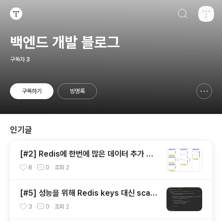
검색하기
티스토리
백엔드 개발 블로그
구독자
3
구독하기
방명록
신고하기 레이어
열기
인기글
[#2] Redis에 한번에 많은 데이터 추가 시
네트워크 병목 개선하기 - Redis Pipeline
8
0
조회
2
이용하기
[#5] 성능을 위해 Redis keys 대신 scan
이용하기
3
0
조회
2