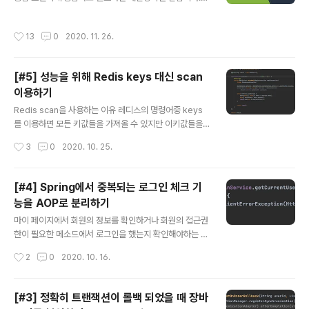
통합이란 개인이 작업한 코드를 공용 작업환경에 올리는것
한 내용을 통합 브랜치에 통합하고 빌드하는 개발방식을
을 말하고 이 과정은 개인 브랜치를 중앙 브랜치에 merge
말합니다. # CI를 해야하는 이유 tjdrnr05571.tistory.c
작성시간
13
0
2020. 11. 26.
하는 과정으로 이루어집니다. CI는 애자일에서 필요한 속
om/12 IT 기업들에서 왜 Jenkins를..
도를 얻는데 도움을 줍니다. 우선 CI에 대한 이해를 위해 애
자일 방법론과 폭포수 모델에 대한 이해가 선행되어야 합
[#5] 성능을 위해 Redis keys 대신 scan
니다. 과거 소프트웨어 개발은 제조업에 개발 흐름을 따라
이용하기
WATERFALL, 폭포수 모델을 차용했습니다. 폭포수 모델
글 내용
은 요구사항 분석-> 시스템 설계 -> 구현 -> 테스트 -> 배
Redis scan을 사용하는 이유 레디스의 명령어중 keys
포 -> 유지 보수 순으로 각각 단계에 굉장히 오랜 시간이
를 이용하면 모든 키값들을 가져올 수 있지만 이키값들을
걸렸고 개발자들이 개발을 하고 있을 때 테스트팀과 배포
가져오는동안 다른 명령어를 수행하지 못합니다. 따라서
작성시간
3
0
2020. 10. 25.
팀은 딱히 다른일을 하지..
성능에 영향을 줄 수 있어 레디스에서는 scan,hscan을
권장합니다. redis의 keys 명령어는 시간 복잡도가 O(N)
입니다. 레디스는 싱글스레드로 동작하기 때문에 이처럼
[#4] Spring에서 중복되는 로그인 체크 기
어떤 명령어를 O(n)시간 동안 수행하면서 lock이 걸린다
능을 AOP로 분리하기
면 그시간동안 keys 명령어를 수행하기 위해 멈춰버리기
글 내용
때문입니다. Redis에서 제공하는 Scan명령어는 Keys처
마이 페이지에서 회원의 정보를 확인하거나 회원의 접근권
럼 한번에 모든 레디스 키를 읽어오는 것이아니라 count
한이 필요한 메소드에서 로그인을 했는지 확인해야하는 로
값을 정하여 그 count값만큼 여러번 레디스의 모든 키를
직이 중복되는 문제가 발생하였습니다. AOP 를 적용하기
작성시간
2
0
2020. 10. 16.
읽어오는 것입니다. (기본 count값은 10입니다) 예를들어
전에는 이러한 로그인 했는지 확인하는 부가기능이 회원의
레디스..
권한이 필요한 모든 메소드에서 반복되었습니다. (세션에
로그인 정보가 남아있지 않다면 예외를 던져주고 있다면
[#3] 정확히 트랜잭션이 롤백 되었을 때 장바
진행하는 로직) 예를들어 배달 앱에서 내 프로필 수정하려