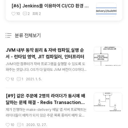
[#6] Jenkins를 이용하여 CI/CD 환경 구
축해보기
10
2
조회
2
분류 전체보기
주요 글 목록
JVM 내부 동작 원리 & 자바 컴파일,실행 순
서 - 런타임 영역, JIT 컴파일러, 인터프리터
글 내용
JVM이란 컴퓨터가 자바 프로그램을 실행할 수 있도록 도
와주는 것입니다. OS가 다 달라도 JVM 버전이 OS마다
있기 때문에 JVM은 OS에 의존적이지만 자바 파일은 OS
작성시간
12
1
2021. 1. 5.
에 의존적이지 않고 JVM에서 실행될 수 있는 것입니다. ja
vac hello.java 1. 위와 같이 javac로 hello.java를 컴파
일하면 자바 컴파일러가 컴파일하여 자바 클래스파일(바이
[#9] 같은 주문에 2명의 라이더가 동시에 배
트코드)로 만듭니다. 2. 위 명령어를 실행하면 hello.clas
달하는 문제 해결 - Redis Transaction을
s라는 클래스파일이 생깁니다. Java hello 3. 새로 생긴
글 내용
이용하여 데이터 atomic 보장
hello.class를 Java 프로그램 명령어를 통해 실행시킵니
제가 진행하는 make-delivery 배달 앱 서버 프로젝트는
다. 이 실행되는 순간 JVM이 동작하는 것이라고 보면 됩니
라이더들이 배차가 되지 않은 주문 목록 중에서 배차 요청
다. 4. 클래스 로더가 클래스(바이트코드)를 JVM내의 Ru
을 하여 배달할 주문을 선택하는 로직이 있습니다. 하지만
작성시간
10
1
2020. 12. 27.
ntime Dara Areas..
만약 동시에 라이더들이 같은 주문에 배차 요청을 한다면