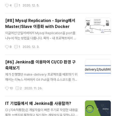
보냅니다. - Jenkins서버는 CI/CD ..
plication을 port를 나누어 하는 방법을 다룹니다. 목차 - 내 프로젝트에서 Mysql
작성시간
4
1
2020. 12. 5.
Replication을 사용해야 하는 이유 - Mysql Replication의 동작 원리 - Docker
로 Mysql 컨테이너.. tjdrnr05571.tistory.com 위 링크에서처럼 Mysql Replic
ation을 Spring에서 구현하던 중 @Transactional로 트랜잭션을 시작 시켜줄 때
[#8] Mysql Replication - Spring에서
DataSource가 무조건 기본 Master DataSource로만 쿼리가 가는 문제가 생
Master/Slave 이중화 with Docker
겼..
글 내용
이글에선 단일서버에서 Mysql Replication을 port를
나누어 하는 방법을 다룹니다. 목차 - 내 프로젝트에서 My
sql Replication을 사용해야 하는 이유 - Mysql Replic
작성시간
8
1
2020. 12. 3.
ation의 동작 원리 - Docker로 Mysql 컨테이너 두개 띄
우기 - Spring 에서 AOP를 이용하여 쿼리 분산 구현 구
현순서 1. Docker를 이용하여 Mysql 컨테이너를 두개
[#6] Jenkins를 이용하여 CI/CD 환경 구
띄우고 각각 Master와 Slave를 할당합니다. 2. Spring
축해보기
applcation level에서 DataSource를 나누어 읽기는 S
글 내용
lave로 쿼리를 쓰기/삭제는 Master로 쿼리를 보냅니다.
제가 진행했던 make-delivery 프로젝트를 배포하기 위
Mysql Replication을 사용해야 하는 이유 1. 부하분산
해서는 리눅스 서버에서 Git Pull을 하여 소스코드를 가져
(일종의 Scale out) 제가 개발하는 ma..
온 다음 maven을 이용하여 build를 하고 jar파일을 실행
작성시간
10
2
2020. 11. 26.
해야 했습니다. 하지만 매번 git pull을 하고 빌드를 하고 j
ar파일을 실행하는 것은 지루하고 반복적인 과정이며 불필
요한 시간 낭비였습니다. 따라서 이러한 문제를 해결하기
IT 기업들에서 왜 Jenkins를 사용할까?
위해 여러 글들을 읽어봤고 예전에 Agile방식에 대한 글을
글 내용
CI (지속적통합)은 개발자들이 빠른 주기로 작업한 내용을
읽었던 경험이 생각나 검색 후 CI (지속적 통합)이라는 개
통합 브랜치에 통합하고 빌드하는 개발방식을 말합니다.
념을 알게 되었습니다. CI란 개발자들이 빠른 주기로 작업