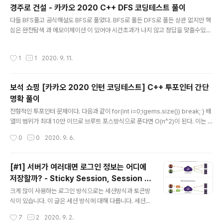
는 0부터 4까지이고 banned_id의 인덱스는 0부터 2까
경주로 건설 - 카카오 2020 C++ DFS 코딩테스트 풀이
지이다. 따라서 user_id의 인덱스 banned_id의 인덱스
글 내용
다들 BFS풀고 공식해설도 BFS로 풀었다. BFS로 풀든 DFS로 풀든 상관 없지만 핵
012 0 1 2 013 0 1 2 014 0 1 2 023 0 1 2 024 0 1 2
심은 완전탐색 과 메모이제이션 이 있어야 시간초과가 나지 않고 정답을 맞출수있다.
034 0 1 2 021 0 1 2 023 0 1 2 ... 102 0 1 2 103 0 1
완전탐색이라는 방향에서 BFS나 DFS어느것으로 풀어도되는데 많은 블로그에서 D
2 이런식으로 서로 같은 문자열인지 체크한다. *를 빼고 같
FS로 풀면 틀린다는 듯이 말을 해서 풀이를 올리게 되었다. 충분히 짧은 시간내에 정
은 문자열인지 포문을 돌며 한글자씩 체크한다..
작성시간
1
1
2020. 9. 11.
답이 가능하다. 핵심은 cost배열(메모이제이션) 에 최소비용을 계속 갱신해주고 이
최소비용보다 높다면 그 지점으로 이어지는 경로자체를 return시키는 것이다. #inc
lude #include #include int dr[4]={0,1,0,-1}; int dc[4]={1,0,-1,0}; int visit
보석 쇼핑 [카카오 2020 인턴 코딩테스트] C++ 투포인터 간단
ed[30][30]={0,}; int cost[30][30]={0,}; u..
명확 풀이
글 내용
전형적인 투포인터 문제이다. 다음과 같이 for(int i=0;igems.size()) break; } 배
열의 범위가 최대 10만 이므로 브루트 포스방식으로 푼다면 O(n^2)이 된다. 이는 정
확성 풀이에서는 다 맞출 수 있지만 효율성 풀이에서 통과할 수 없다. 따라서 투포인
작성시간
0
0
2020. 9. 6.
터 방식으로 다음과 같이 풀어야 한다. 정답 코드 #include #include #include #
include #include #include using namespace std; bool comp(pair a,pa
ir b) { if(a.second-a.first == b.second-b.first) return a.first=gems.size
[#1] 서버가 여러대면 로그인 정보는 어디에
()) break; m[gems[hi]]=hi; hi++; } } sort(v.begin..
저장할까? - Sticky Session, Session C
글 내용
lustering, Redis Session Storage
크게 많이 사용하는 로그인 방식으로는 세션방식과 토큰방
식이 있습니다. 이 글은 세션 방식에 대해 다룹니다. 세션
방식은 보통 서버에 로그인 정보를 저장합니다. Scale-ou
작성시간
7
2
2020. 9. 2.
t을 하기 전에는 한대의 WAS 서버로 세션을 처리했습니