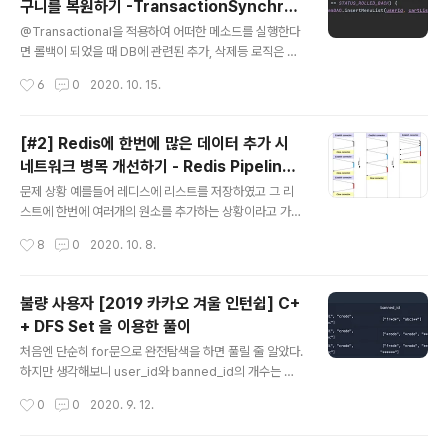
구니를 복원하기 -TransactionSynchron
고 하거나 고객이 가게에서 주문을 요청하는 메소드에서
글 내용
ization afterCompletion (Rollback h
주문을 하려면 고객으로 로그인이 되어있어야 하기 때문에
@Transactional을 적용하여 어떠한 메소드를 실행한다
ook)
로그인 체크 로직이 필요합니다. 이러한 불필요한 반복은
면 롤백이 되었을 때 DB에 관련된 추가, 삭제등 로직은 @
줄여야하고 비즈니스 로직과는 전혀 관련이 없기 때문에
Transactional에 적용되어있는 AOP 로직에 의해 저절
작성시간
6
0
2020. 10. 15.
분리해낼 수 있다면 가장 좋은 방법이 될 것입니다. 토비의
로 롤백이 됩니다. 하지만 레디스나 다른 스토리지에 어떠
스프링을 책을 읽었던 경험으로 AOP를 적용하면 분..
한 데이터를 추가하거나 삭제할 시 이를 수동으로 롤백시
켜줘야 합니다. try-catch문을 이용하여 롤백되었을 때 로
[#2] Redis에 한번에 많은 데이터 추가 시
직을 처리해줄 수 있기는 합니다. 보통은 @Transaction
네트워크 병목 개선하기 - Redis Pipeline
al 메소드 안에서 try catch문을 이용하여 RuntimeExc
글 내용
이용하기
eption이나 Error가 생겼을 시 롤백이 되면 catch문에서
문제 상황 예를들어 레디스에 리스트를 저장하였고 그 리
잡는 방식으로 롤백이 되었을 때 로직을 수행하는데 이는
스트에 한번에 여러개의 원소를 추가하는 상황이라고 가정
문제점이 있습니다. 롤백이 되었을 때 RuntimeExceptio
해보겠습니다. 레디스에 기본적으로 한번의 추가 연산을
작성시간
8
0
2020. 10. 8.
n이나 Error가 생겨서 catch문 ..
하면 O(1)시간이 들며 요청을 보내고 다음과 같이 응답 값
을 받습니다. 레디스는 싱글스레드와 이벤트루프 기반으로
비동기방식으로 요청을 처리하기 때문에 고성능입니다. 하
불량 사용자 [2019 카카오 겨울 인턴쉽] C+
지만 기본적으로 TCP 기반의 네트워크 모델을 따르기 때
+ DFS Set 을 이용한 풀이
문에 네트워크 I/O 에서 병목이 생길 수 있는 가능성이 있
글 내용
습니다. 하지만 매번 요청을 할 때마다 응답값을 받기 때문
처음엔 단순히 for문으로 완전탐색을 하면 풀릴 줄 알았다.
에(요청을 보내고 응답을 받을때까지는 blocking이 됩니
하지만 생각해보니 user_id와 banned_id의 개수는 총
다) 한번에 수십만개의 요청을 보낸다면 이 응답값을 매번
8개 이하이므로 다중 for문으로는 전체 개수를 구할 수 없
작성시간
0
0
2020. 9. 12.
받는 것도 부하가 생길 수 있습니다. 즉, 레디스 서버에 반
었다. 따라서 브루트 포스방식으로 풀려면 DFS를 적용해
복문을 돌며 여러번 리스트의 원소를 ..
야했다. 2번 테스트케이스의 예로 들면 user_id의 인덱스